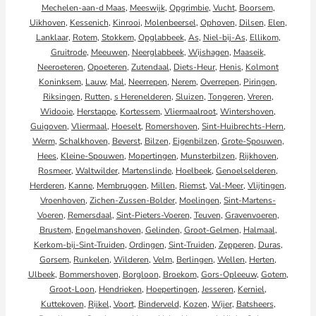
Mechelen-aan-d Maas
,
Meeswijk
,
Opgrimbie
,
Vucht
,
Boorsem
,
Uikhoven
,
Kessenich
,
Kinrooi
,
Molenbeersel
,
Ophoven
,
Dilsen
,
Elen
,
Lanklaar
,
Rotem
,
Stokkem
,
Opglabbeek
,
As
,
Niel-bij-As
,
Ellikom
,
Gruitrode
,
Meeuwen
,
Neerglabbeek
,
Wijshagen
,
Maaseik
,
Neeroeteren
,
Opoeteren
,
Zutendaal
,
Diets-Heur
,
Henis
,
Kolmont
Koninksem
,
Lauw
,
Mal
,
Neerrepen
,
Nerem
,
Overrepen
,
Piringen
,
Riksingen
,
Rutten
,
s Herenelderen
,
Sluizen
,
Tongeren
,
Vreren
,
Widooie
,
Herstappe
,
Kortessem
,
Vliermaalroot
,
Wintershoven
,
Guigoven
,
Vliermaal
,
Hoeselt
,
Romershoven
,
Sint-Huibrechts-Hern
,
Werm
,
Schalkhoven
,
Beverst
,
Bilzen
,
Eigenbilzen
,
Grote-Spouwen
,
Hees
,
Kleine-Spouwen
,
Mopertingen
,
Munsterbilzen
,
Rijkhoven
,
Rosmeer
,
Waltwilder
,
Martenslinde
,
Hoelbeek
,
Genoelselderen
,
Herderen
,
Kanne
,
Membruggen
,
Millen
,
Riemst
,
Val-Meer
,
Vlijtingen
,
Vroenhoven
,
Zichen-Zussen-Bolder
,
Moelingen
,
Sint-Martens-
Voeren
,
Remersdaal
,
Sint-Pieters-Voeren
,
Teuven
,
Gravenvoeren
,
Brustem
,
Engelmanshoven
,
Gelinden
,
Groot-Gelmen
,
Halmaal
,
Kerkom-bij-Sint-Truiden
,
Ordingen
,
Sint-Truiden
,
Zepperen
,
Duras
,
Gorsem
,
Runkelen
,
Wilderen
,
Velm
,
Berlingen
,
Wellen
,
Herten
,
Ulbeek
,
Bommershoven
,
Borgloon
,
Broekom
,
Gors-Opleeuw
,
Gotem
,
Groot-Loon
,
Hendrieken
,
Hoepertingen
,
Jesseren
,
Kerniel
,
Kuttekoven
,
Rijkel
,
Voort
,
Binderveld
,
Kozen
,
Wijer
,
Batsheers
,