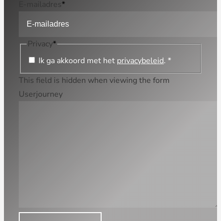
E-mailadres
*
Privacy
*
Ik ga akkoord met het
privacybeleid
. *
This field is hidden when viewing the form
Userjourney