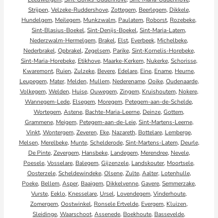
Strijpen
,
Velzeke-Ruddershove
,
Zottegem
,
Beerlegem
,
Dikkele
,
Hundelgem
,
Meilegem
,
Munkzwalm
,
Paulatem
,
Roborst
,
Rozebeke
,
Sint-Blasius-Boekel
,
Sint-Denijs-Boekel
,
Sint-Maria-Latem
,
Nederzwalm-Hermelgem
,
Brakel
,
Elst
,
Everbeek
,
Michelbeke
,
Nederbrakel
,
Opbrakel
,
Zegelsem
,
Parike
,
Sint-Kornelis-Horebeke
,
Sint-Maria-Horebeke
,
Etikhove
,
Maarke-Kerkem
,
Nukerke
,
Schorisse
,
Kwaremont
,
Ruien
,
Zulzeke
,
Bevere
,
Edelare
,
Eine
,
Ename
,
Heurne
,
Leupegem
,
Mater
,
Melden
,
Mullem
,
Nederename
,
Ooike
,
Oudenaarde
,
Volkegem
,
Welden
,
Huise
,
Ouwegem
,
Zingem
,
Kruishoutem
,
Nokere
,
Wannegem-Lede
,
Elsegem
,
Moregem
,
Petegem-aan-de-Schelde
,
Wortegem
,
Astene
,
Bachte-Maria-Leerne
,
Deinze
,
Gottem
,
Grammene
,
Meigem
,
Petegem-aan-de-Leie
,
Sint-Martens-Leerne
,
Vinkt
,
Wontergem
,
Zeveren
,
Eke
,
Nazareth
,
Bottelare
,
Lemberge
,
Melsen
,
Merelbeke
,
Munte
,
Schelderode
,
Sint-Martens-Latem
,
Deurle
,
De Pinte
,
Zevergem
,
Hansbeke
,
Landegem
,
Merendree
,
Nevele
,
Poesele
,
Vosselare
,
Balegem
,
Gijzenzele
,
Landskouter
,
Moortsele
,
Oosterzele
,
Scheldewindeke
,
Olsene
,
Zulte
,
Aalter
,
Lotenhulle
,
Poeke
,
Bellem
,
Asper
,
Baaigem
,
Dikkelvenne
,
Gavere
,
Semmerzake
,
Vurste
,
Eeklo
,
Knesselare
,
Ursel
,
Lovendegem
,
Vinderhoute
,
Zomergem
,
Oostwinkel
,
Ronsele
Ertvelde
,
Evergem
,
Kluizen
,
Sleidinge
,
Waarschoot
,
Assenede
,
Boekhoute
,
Bassevelde
,