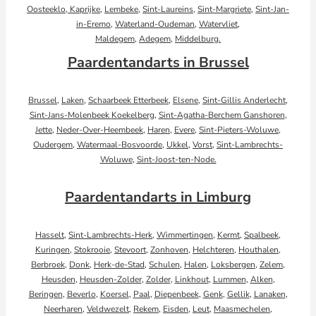
Oosteeklo,
Kaprijke
,
Lembeke
,
Sint-Laureins
,
Sint-Margriete
,
Sint-Jan-
in-Eremo
,
Waterland-Oudeman
,
Watervliet
,
Maldegem
,
Adegem
,
Middelburg.
Paardentandarts in Brussel
Brussel
,
Laken
,
Schaarbeek
Etterbeek
,
Elsene
,
Sint-Gillis
Anderlecht
,
Sint-Jans-Molenbeek
Koekelberg
,
Sint-Agatha-Berchem
Ganshoren
,
Jette
,
Neder-Over-Heembeek
,
Haren
,
Evere
,
Sint-Pieters-Woluwe
,
Oudergem
,
Watermaal-Bosvoorde
,
Ukkel
,
Vorst
,
Sint-Lambrechts-
Woluwe
,
Sint-Joost-ten-Node.
Paardentandarts in Limburg
Hasselt
,
Sint-Lambrechts-Herk
,
Wimmertingen
,
Kermt
,
Spalbeek
,
Kuringen
,
Stokrooie
,
Stevoort
,
Zonhoven
,
Helchteren
,
Houthalen
,
Berbroek
,
Donk
,
Herk-de-Stad
,
Schulen
,
Halen
,
Loksbergen
,
Zelem
,
Heusden
,
Heusden-Zolder
,
Zolder
,
Linkhout
,
Lummen
,
Alken
,
Beringen
,
Beverlo
,
Koersel
,
Paal
,
Diepenbeek
,
Genk
,
Gellik
,
Lanaken
,
Neerharen
,
Veldwezelt
,
Rekem
,
Eisden
,
Leut
,
Maasmechelen
,