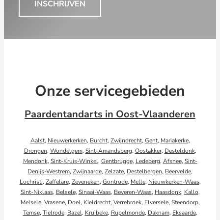
INSCHRIJVEN
Onze servicegebieden
Paardentandarts in Oost-Vlaanderen
Aalst
,
Nieuwerkerken
,
Burcht
,
Zwijndrecht
,
Gent
,
Mariakerke
,
Drongen
,
Wondelgem
,
Sint-Amandsberg
,
Oostakker
,
Desteldonk
,
Mendonk
,
Sint-Kruis-Winkel
,
Gentbrugge
,
Ledeberg
,
Afsnee
,
Sint-
Denijs-Westrem
,
Zwijnaarde
,
Zelzate
,
Destelbergen
,
Beervelde
,
Lochristi
,
Zaffelare
,
Zeveneken
,
Gontrode
,
Melle
,
Nieuwkerken-Waas
,
Sint-Niklaas
,
Belsele
,
Sinaai-Waas
,
Beveren-Waas
,
Haasdonk
,
Kallo
,
Melsele
,
Vrasene
,
Doel
,
Kieldrecht
,
Verrebroek
,
Elversele
,
Steendorp
,
Temse
,
Tielrode
,
Bazel
,
Kruibeke
,
Rupelmonde
,
Daknam
,
Eksaarde
,