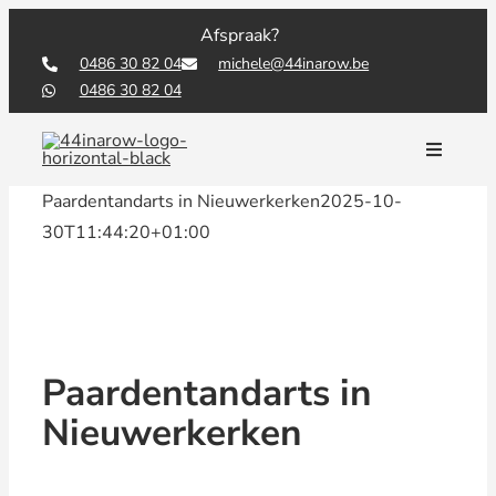
Skip
Afspraak?
to
0486 30 82 04
michele@44inarow.be
content
0486 30 82 04
Toggle
Navigati
Paardentandarts in Nieuwerkerken
2025-10-
30T11:44:20+01:00
Paardentandarts in
Nieuwerkerken