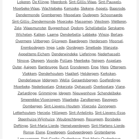
Lokeren
,
De Klinge
,
Meerdonk
,
Sint-Gillis-Waas
,
Sint-Pauwels
,
Moerbeke-Waas
,
Wachtebeke
,
Kemzeke
,
Stekene
,
Appels
,
Baasrode
,
Dendermonde
,
Grembergen
,
Mespelare
,
Oudegem
,
Schoonaarde
,
Sint-Gillis- Dendermonde
,
Moerzeke
,
Massemen
,
Westrem
,
Wetteren
,
Zele
,
Waasmunster
,
Buggenhout
,
Opdorp
,
Schellebelle
,
Serskamp
,
Wichelen
,
Kalken
,
Laarne
,
Denderbelle
,
Lebbeke
,
Wieze
,
Berlare
,
Overmere
,
Uitbergen
,
Gijzegem
,
Baardegem
,
Herdersem
,
Moorsel
,
Erembodegem
,
Impe
,
Lede
,
Oordegem
,
Smetlede
,
Wanzele
,
Appelterre-Eichem
,
Denderwindeke
,
Lieferinge
,
Nederhasselt
,
Ninove
,
Okegem
,
Voorde
,
Pollare
,
Meerbeke
,
Neigem
,
Aspelare
,
Outer
,
Aaigem
,
Bambrugge
,
Burst
,
Erondegem
,
Erpe
,
Mere
,
Ottergem
,
Vlekkem
,
Denderhoutem
,
Haaltert
,
Heldergem
,
Kerksken
,
Denderleeuw
,
Iddergem
,
Welle
,
Geraardsbergen
,
Goeferdinge
,
Moerbeke
,
Nederboelare
,
Onkerzele
,
Ophasselt
,
Overboelare
,
Viane
,
Zarlardinge
,
Grimminge
,
Idegem
,
Nieuwenhove
,
Schendelbeke
,
Smeerebbe-Vloerzegem
,
Waarbeke
,
Zandbergen
,
Bavegem
,
Oombergen
,
Sint-Lievens-Houtem
,
Vlierzele
,
Zonnegem
,
Letterhoutem
,
Herzele
,
Hillegem
,
Sint-Antelinks
,
Sint-Lievens-Esse
,
Steenhuize-Wijnhuize
,
Woubrechtegem
,
Ressegem
,
Borsbeke
,
Deftinge
,
Sint-Maria-Lierde
,
Hemelveerdegem
,
Sint-Martens-Lierde
,
Ronse
,
Elene
,
Erwetegem
,
Godveerdegem
,
Grotenberge
,
Leeuwergem
,
Sint-Goriks-Oudenhove
,
Sint-Maria-Oudenhove
,