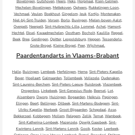
Bovelingen
,
Gutshoven
,
Heers
,
Heks
,
Horpmaal
,
Klein-Gelmen
,
Mechelen-Bovelingen
,
Mettekoven
,
Opheers
,
Rukkelingen-Loon
,
Vechmaal
,
Veulen
,
Boekhout
,
Gingelom
,
Jeuk
,
Kortijs
,
Montenaken
,
Niel-bij-Sint-Truiden
,
Vorsen
,
Borlo
,
Buvingen
,
Mielen-boven-Aalst
,
Overpelt
,
Neerpelt
,
Sint-Huibrechts-Lille,
Lommel
,
Achel
,
Hamont
,
Hechtel
,
Eksel
,
Kwaadmechelen
,
Oostham
,
Bocholt
,
Kaulille
,
Reppel
,
Beek
,
Bree
,
Gerdingen
,
Opitter
,
Leopoldsburg
,
Heppen
,
Tessenderlo
,
Grote-Brogel
,
Kleine-Brogel
,
Peer
,
Wijchmaal.
Paardentandarts in Vlaams-Brabant
Halle
,
Buizingen
,
Lembeek
,
Herfelingen
,
Herne
,
Sint-Pieters-Kapelle
,
Bever
,
Hoeilaart
,
Galmaarden
,
Tollembeek
,
Vollezele
,
Oudenaken
,
Sint-Laureins-Berchem
,
Sint-Pieters-Leeuw
,
Ruisbroek
,
Vlezenbeek
,
Drogenbos
,
Linkebeek
,
Sint-Genesius-Rode
,
Beersel
,
Lot
,
Alsemberg
,
Dworp
,
Huizingen
,
Bogaarden
,
Heikruis
,
Pepingen
,
Elingen
,
Beert
,
Bellingen
,
Dilbeek
,
Sint-Martens-Bodegem
,
Sint-
Ulriks-Kapelle
,
Itterbeek
,
Groot-Bijgaarden
,
Schepdaal
,
Asse
,
Bekkerzeel
,
Kobbegem
,
Mollem
,
Relegem
,
Zellik
,
Ternat
,
Wambeek
,
Sint-Katherina-Lombeek
,
Mazenzele
,
Opwijk
Gaasbeek
,
Sint-
Kwintens-Lennik
,
Sint-Martens-Lennik
,
Gooik
,
Kester
,
Leerbeek
,
Oetingen
,
Onze-Lieve-Vrouw-Lombeek
,
Pamel
,
Roosdaal
,
Strijtem
,