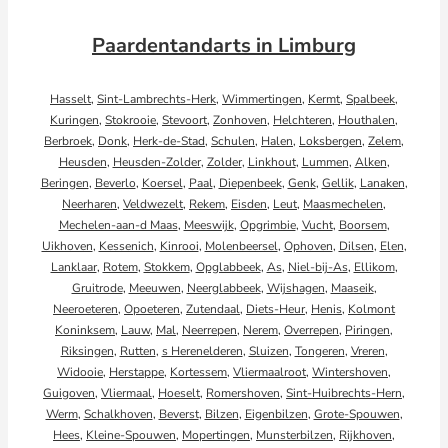
Paardentandarts in Limburg
Hasselt
,
Sint-Lambrechts-Herk
,
Wimmertingen
,
Kermt
,
Spalbeek
,
Kuringen
,
Stokrooie
,
Stevoort
,
Zonhoven
,
Helchteren
,
Houthalen
,
Berbroek
,
Donk
,
Herk-de-Stad
,
Schulen
,
Halen
,
Loksbergen
,
Zelem
,
Heusden
,
Heusden-Zolder
,
Zolder
,
Linkhout
,
Lummen
,
Alken
,
Beringen
,
Beverlo
,
Koersel
,
Paal
,
Diepenbeek
,
Genk
,
Gellik
,
Lanaken
,
Neerharen
,
Veldwezelt
,
Rekem
,
Eisden
,
Leut
,
Maasmechelen
,
Mechelen-aan-d Maas
,
Meeswijk
,
Opgrimbie
,
Vucht
,
Boorsem
,
Uikhoven
,
Kessenich
,
Kinrooi
,
Molenbeersel
,
Ophoven
,
Dilsen
,
Elen
,
Lanklaar
,
Rotem
,
Stokkem
,
Opglabbeek
,
As
,
Niel-bij-As
,
Ellikom
,
Gruitrode
,
Meeuwen
,
Neerglabbeek
,
Wijshagen
,
Maaseik
,
Neeroeteren
,
Opoeteren
,
Zutendaal
,
Diets-Heur
,
Henis
,
Kolmont
Koninksem
,
Lauw
,
Mal
,
Neerrepen
,
Nerem
,
Overrepen
,
Piringen
,
Riksingen
,
Rutten
,
s Herenelderen
,
Sluizen
,
Tongeren
,
Vreren
,
Widooie
,
Herstappe
,
Kortessem
,
Vliermaalroot
,
Wintershoven
,
Guigoven
,
Vliermaal
,
Hoeselt
,
Romershoven
,
Sint-Huibrechts-Hern
,
Werm
,
Schalkhoven
,
Beverst
,
Bilzen
,
Eigenbilzen
,
Grote-Spouwen
,
Hees
,
Kleine-Spouwen
,
Mopertingen
,
Munsterbilzen
,
Rijkhoven
,