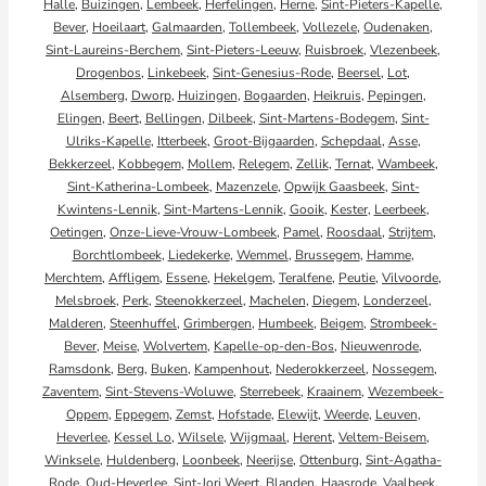
Halle
,
Buizingen
,
Lembeek
,
Herfelingen
,
Herne
,
Sint-Pieters-Kapelle
,
Bever
,
Hoeilaart
,
Galmaarden
,
Tollembeek
,
Vollezele
,
Oudenaken
,
Sint-Laureins-Berchem
,
Sint-Pieters-Leeuw
,
Ruisbroek
,
Vlezenbeek
,
Drogenbos
,
Linkebeek
,
Sint-Genesius-Rode
,
Beersel
,
Lot
,
Alsemberg
,
Dworp
,
Huizingen
,
Bogaarden
,
Heikruis
,
Pepingen
,
Elingen
,
Beert
,
Bellingen
,
Dilbeek
,
Sint-Martens-Bodegem
,
Sint-
Ulriks-Kapelle
,
Itterbeek
,
Groot-Bijgaarden
,
Schepdaal
,
Asse
,
Bekkerzeel
,
Kobbegem
,
Mollem
,
Relegem
,
Zellik
,
Ternat
,
Wambeek
,
Sint-Katherina-Lombeek
,
Mazenzele
,
Opwijk
Gaasbeek
,
Sint-
Kwintens-Lennik
,
Sint-Martens-Lennik
,
Gooik
,
Kester
,
Leerbeek
,
Oetingen
,
Onze-Lieve-Vrouw-Lombeek
,
Pamel
,
Roosdaal
,
Strijtem
,
Borchtlombeek
,
Liedekerke
,
Wemmel
,
Brussegem
,
Hamme
,
Merchtem
,
Affligem
,
Essene
,
Hekelgem
,
Teralfene
,
Peutie
,
Vilvoorde
,
Melsbroek
,
Perk
,
Steenokkerzeel
,
Machelen
,
Diegem
,
Londerzeel
,
Malderen
,
Steenhuffel
,
Grimbergen
,
Humbeek
,
Beigem
,
Strombeek-
Bever
,
Meise
,
Wolvertem
,
Kapelle-op-den-Bos
,
Nieuwenrode
,
Ramsdonk
,
Berg
,
Buken
,
Kampenhout
,
Nederokkerzeel
,
Nossegem
,
Zaventem
,
Sint-Stevens-Woluwe
,
Sterrebeek
,
Kraainem
,
Wezembeek-
Oppem
,
Eppegem
,
Zemst
,
Hofstade
,
Elewijt
,
Weerde
,
Leuven
,
Heverlee
,
Kessel Lo
,
Wilsele
,
Wijgmaal
,
Herent
,
Veltem-Beisem
,
Winksele
,
Huldenberg
,
Loonbeek
,
Neerijse
,
Ottenburg
,
Sint-Agatha-
Rode
,
Oud-Heverlee
,
Sint-Jori Weert
,
Blanden
,
Haasrode
,
Vaalbeek
,