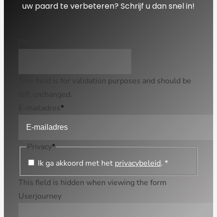
uw paard te verbeteren? Schrijf u dan snel in!
Phone
This field is for validation purposes and should be
left unchanged.
E-mailadres
*
Privacy
*
Ik ga akkoord met het
privacybeleid
. *
This field is hidden when viewing the form
Userjourney