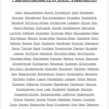
Aalst
,
Nieuwerkerken
,
Burcht
,
Zwijndrecht
,
Gent
,
Mariakerke
,
Drongen
,
Wondelgem
,
Sint-Amandsberg
,
Oostakker
,
Desteldonk
,
Mendonk
,
Sint-Kruis-Winkel
,
Gentbrugge
,
Ledeberg
,
Afsnee
,
Sint-
Denijs-Westrem
,
Zwijnaarde
,
Zelzate
,
Destelbergen
,
Beervelde
,
Lochristi
,
Zaffelare
,
Zeveneken
,
Gontrode
,
Melle
,
Nieuwkerken-Waas
,
Sint-Niklaas
,
Belsele
,
Sinaai-Waas
,
Beveren-Waas
,
Haasdonk
,
Kallo
,
Melsele
,
Vrasene
,
Doel
,
Kieldrecht
,
Verrebroek
,
Elversele
,
Steendorp
,
Temse
,
Tielrode
,
Bazel
,
Kruibeke
,
Rupelmonde
,
Daknam
,
Eksaarde
,
Lokeren
,
De Klinge
,
Meerdonk
,
Sint-Gillis-Waas
,
Sint-Pauwels
,
Moerbeke-Waas
,
Wachtebeke
,
Kemzeke
,
Stekene
,
Appels
,
Baasrode
,
Dendermonde
,
Grembergen
,
Mespelare
,
Oudegem
,
Schoonaarde
,
Sint-Gillis- Dendermonde
,
Moerzeke
,
Massemen
,
Westrem
,
Wetteren
,
Zele
,
Waasmunster
,
Buggenhout
,
Opdorp
,
Schellebelle
,
Serskamp
,
Wichelen
,
Kalken
,
Laarne
,
Denderbelle
,
Lebbeke
,
Wieze
,
Berlare
,
Overmere
,
Uitbergen
,
Gijzegem
,
Baardegem
,
Herdersem
,
Moorsel
,
Erembodegem
,
Impe
,
Lede
,
Oordegem
,
Smetlede
,
Wanzele
,
Appelterre-Eichem
,
Denderwindeke
,
Lieferinge
,
Nederhasselt
,
Ninove
,
Okegem
,
Voorde
,
Pollare
,
Meerbeke
,
Neigem
,
Aspelare
,
Outer
,
Aaigem
,
Bambrugge
,
Burst
,
Erondegem
,
Erpe
,
Mere
,
Ottergem
,