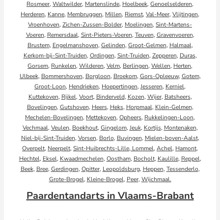
Rosmeer
,
Waltwilder
,
Martenslinde
,
Hoelbeek
,
Genoelselderen
,
Herderen
,
Kanne
,
Membruggen
,
Millen
,
Riemst
,
Val-Meer
,
Vlijtingen
,
Vroenhoven
,
Zichen-Zussen-Bolder
,
Moelingen
,
Sint-Martens-
Voeren
,
Remersdaal
,
Sint-Pieters-Voeren
,
Teuven
,
Gravenvoeren
,
Brustem
,
Engelmanshoven
,
Gelinden
,
Groot-Gelmen
,
Halmaal
,
Kerkom-bij-Sint-Truiden
,
Ordingen
,
Sint-Truiden
,
Zepperen
,
Duras
,
Gorsem
,
Runkelen
,
Wilderen
,
Velm
,
Berlingen
,
Wellen
,
Herten
,
Ulbeek
,
Bommershoven
,
Borgloon
,
Broekom
,
Gors-Opleeuw
,
Gotem
,
Groot-Loon
,
Hendrieken
,
Hoepertingen
,
Jesseren
,
Kerniel
,
Kuttekoven
,
Rijkel
,
Voort
,
Binderveld
,
Kozen
,
Wijer
,
Batsheers
,
Bovelingen
,
Gutshoven
,
Heers
,
Heks
,
Horpmaal
,
Klein-Gelmen
,
Mechelen-Bovelingen
,
Mettekoven
,
Opheers
,
Rukkelingen-Loon
,
Vechmaal
,
Veulen
,
Boekhout
,
Gingelom
,
Jeuk
,
Kortijs
,
Montenaken
,
Niel-bij-Sint-Truiden
,
Vorsen
,
Borlo
,
Buvingen
,
Mielen-boven-Aalst
,
Overpelt
,
Neerpelt
,
Sint-Huibrechts-Lille,
Lommel
,
Achel
,
Hamont
,
Hechtel
,
Eksel
,
Kwaadmechelen
,
Oostham
,
Bocholt
,
Kaulille
,
Reppel
,
Beek
,
Bree
,
Gerdingen
,
Opitter
,
Leopoldsburg
,
Heppen
,
Tessenderlo
,
Grote-Brogel
,
Kleine-Brogel
,
Peer
,
Wijchmaal.
Paardentandarts in Vlaams-Brabant