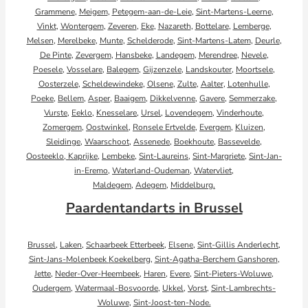
Grammene
,
Meigem
,
Petegem-aan-de-Leie
,
Sint-Martens-Leerne
,
Vinkt
,
Wontergem
,
Zeveren
,
Eke
,
Nazareth
,
Bottelare
,
Lemberge
,
Melsen
,
Merelbeke
,
Munte
,
Schelderode
,
Sint-Martens-Latem
,
Deurle
,
De Pinte
,
Zevergem
,
Hansbeke
,
Landegem
,
Merendree
,
Nevele
,
Poesele
,
Vosselare
,
Balegem
,
Gijzenzele
,
Landskouter
,
Moortsele
,
Oosterzele
,
Scheldewindeke
,
Olsene
,
Zulte
,
Aalter
,
Lotenhulle
,
Poeke
,
Bellem
,
Asper
,
Baaigem
,
Dikkelvenne
,
Gavere
,
Semmerzake
,
Vurste
,
Eeklo
,
Knesselare
,
Ursel
,
Lovendegem
,
Vinderhoute
,
Zomergem
,
Oostwinkel
,
Ronsele
Ertvelde
,
Evergem
,
Kluizen
,
Sleidinge
,
Waarschoot
,
Assenede
,
Boekhoute
,
Bassevelde
,
Oosteeklo,
Kaprijke
,
Lembeke
,
Sint-Laureins
,
Sint-Margriete
,
Sint-Jan-
in-Eremo
,
Waterland-Oudeman
,
Watervliet
,
Maldegem
,
Adegem
,
Middelburg.
Paardentandarts in Brussel
Brussel
,
Laken
,
Schaarbeek
Etterbeek
,
Elsene
,
Sint-Gillis
Anderlecht
,
Sint-Jans-Molenbeek
Koekelberg
,
Sint-Agatha-Berchem
Ganshoren
,
Jette
,
Neder-Over-Heembeek
,
Haren
,
Evere
,
Sint-Pieters-Woluwe
,
Oudergem
,
Watermaal-Bosvoorde
,
Ukkel
,
Vorst
,
Sint-Lambrechts-
Woluwe
,
Sint-Joost-ten-Node.