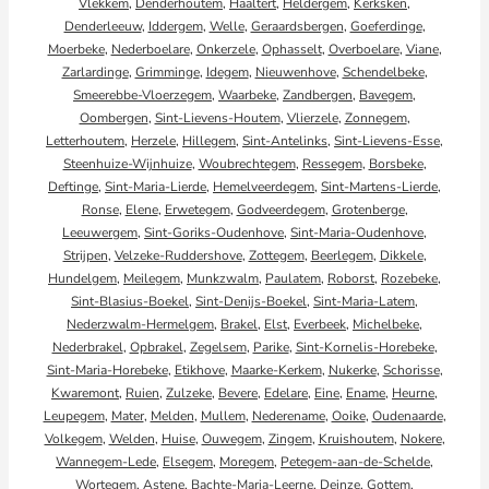
Vlekkem
,
Denderhoutem
,
Haaltert
,
Heldergem
,
Kerksken
,
Denderleeuw
,
Iddergem
,
Welle
,
Geraardsbergen
,
Goeferdinge
,
Moerbeke
,
Nederboelare
,
Onkerzele
,
Ophasselt
,
Overboelare
,
Viane
,
Zarlardinge
,
Grimminge
,
Idegem
,
Nieuwenhove
,
Schendelbeke
,
Smeerebbe-Vloerzegem
,
Waarbeke
,
Zandbergen
,
Bavegem
,
Oombergen
,
Sint-Lievens-Houtem
,
Vlierzele
,
Zonnegem
,
Letterhoutem
,
Herzele
,
Hillegem
,
Sint-Antelinks
,
Sint-Lievens-Esse
,
Steenhuize-Wijnhuize
,
Woubrechtegem
,
Ressegem
,
Borsbeke
,
Deftinge
,
Sint-Maria-Lierde
,
Hemelveerdegem
,
Sint-Martens-Lierde
,
Ronse
,
Elene
,
Erwetegem
,
Godveerdegem
,
Grotenberge
,
Leeuwergem
,
Sint-Goriks-Oudenhove
,
Sint-Maria-Oudenhove
,
Strijpen
,
Velzeke-Ruddershove
,
Zottegem
,
Beerlegem
,
Dikkele
,
Hundelgem
,
Meilegem
,
Munkzwalm
,
Paulatem
,
Roborst
,
Rozebeke
,
Sint-Blasius-Boekel
,
Sint-Denijs-Boekel
,
Sint-Maria-Latem
,
Nederzwalm-Hermelgem
,
Brakel
,
Elst
,
Everbeek
,
Michelbeke
,
Nederbrakel
,
Opbrakel
,
Zegelsem
,
Parike
,
Sint-Kornelis-Horebeke
,
Sint-Maria-Horebeke
,
Etikhove
,
Maarke-Kerkem
,
Nukerke
,
Schorisse
,
Kwaremont
,
Ruien
,
Zulzeke
,
Bevere
,
Edelare
,
Eine
,
Ename
,
Heurne
,
Leupegem
,
Mater
,
Melden
,
Mullem
,
Nederename
,
Ooike
,
Oudenaarde
,
Volkegem
,
Welden
,
Huise
,
Ouwegem
,
Zingem
,
Kruishoutem
,
Nokere
,
Wannegem-Lede
,
Elsegem
,
Moregem
,
Petegem-aan-de-Schelde
,
Wortegem
,
Astene
,
Bachte-Maria-Leerne
,
Deinze
,
Gottem
,