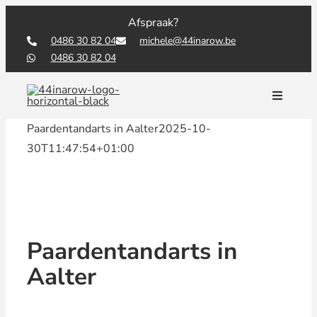
Skip
Afspraak?
to
0486 30 82 04
michele@44inarow.be
content
0486 30 82 04
Toggle
Navigati
Paardentandarts in Aalter
2025-10-
30T11:47:54+01:00
Paardentandarts in
Aalter