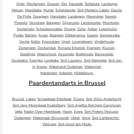
Vinkt
,
Wontergem
,
Zeveren
,
Eke
,
Nazareth
,
Bottelare
,
Lemberge
,
Melsen
,
Merelbeke
,
Munte
,
Schelderode
,
Sint-Martens-Latem
,
Deurle
,
De Pinte
,
Zevergem
,
Hansbeke
,
Landegem
,
Merendree
,
Nevele
,
Poesele
,
Vosselare
,
Balegem
,
Gijzenzele
,
Landskouter
,
Moortsele
,
Oosterzele
,
Scheldewindeke
,
Olsene
,
Zulte
,
Aalter
,
Lotenhulle
,
Poeke
,
Bellem
,
Asper
,
Baaigem
,
Dikkelvenne
,
Gavere
,
Semmerzake
,
Vurste
,
Eeklo
,
Knesselare
,
Ursel
,
Lovendegem
,
Vinderhoute
,
Zomergem
,
Oostwinkel
,
Ronsele
Ertvelde
,
Evergem
,
Kluizen
,
Sleidinge
,
Waarschoot
,
Assenede
,
Boekhoute
,
Bassevelde
,
Oosteeklo,
Kaprijke
,
Lembeke
,
Sint-Laureins
,
Sint-Margriete
,
Sint-Jan-
in-Eremo
,
Waterland-Oudeman
,
Watervliet
,
Maldegem
,
Adegem
,
Middelburg.
Paardentandarts in Brussel
Brussel
,
Laken
,
Schaarbeek
Etterbeek
,
Elsene
,
Sint-Gillis
Anderlecht
,
Sint-Jans-Molenbeek
Koekelberg
,
Sint-Agatha-Berchem
Ganshoren
,
Jette
,
Neder-Over-Heembeek
,
Haren
,
Evere
,
Sint-Pieters-Woluwe
,
Oudergem
,
Watermaal-Bosvoorde
,
Ukkel
,
Vorst
,
Sint-Lambrechts-
Woluwe
,
Sint-Joost-ten-Node.