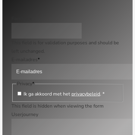
Facebook
This field is for validation purposes and should be
left unchanged.
E-mailadres
*
Privacy
*
Ik ga akkoord met het
privacybeleid
. *
This field is hidden when viewing the form
Userjourney