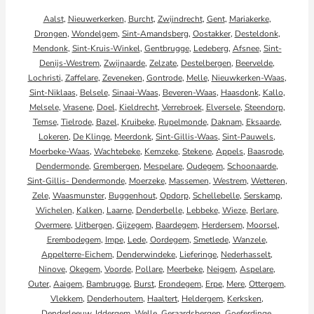
Aalst
,
Nieuwerkerken
,
Burcht
,
Zwijndrecht
,
Gent
,
Mariakerke
,
Drongen
,
Wondelgem
,
Sint-Amandsberg
,
Oostakker
,
Desteldonk
,
Mendonk
,
Sint-Kruis-Winkel
,
Gentbrugge
,
Ledeberg
,
Afsnee
,
Sint-
Denijs-Westrem
,
Zwijnaarde
,
Zelzate
,
Destelbergen
,
Beervelde
,
Lochristi
,
Zaffelare
,
Zeveneken
,
Gontrode
,
Melle
,
Nieuwkerken-Waas
,
Sint-Niklaas
,
Belsele
,
Sinaai-Waas
,
Beveren-Waas
,
Haasdonk
,
Kallo
,
Melsele
,
Vrasene
,
Doel
,
Kieldrecht
,
Verrebroek
,
Elversele
,
Steendorp
,
Temse
,
Tielrode
,
Bazel
,
Kruibeke
,
Rupelmonde
,
Daknam
,
Eksaarde
,
Lokeren
,
De Klinge
,
Meerdonk
,
Sint-Gillis-Waas
,
Sint-Pauwels
,
Moerbeke-Waas
,
Wachtebeke
,
Kemzeke
,
Stekene
,
Appels
,
Baasrode
,
Dendermonde
,
Grembergen
,
Mespelare
,
Oudegem
,
Schoonaarde
,
Sint-Gillis- Dendermonde
,
Moerzeke
,
Massemen
,
Westrem
,
Wetteren
,
Zele
,
Waasmunster
,
Buggenhout
,
Opdorp
,
Schellebelle
,
Serskamp
,
Wichelen
,
Kalken
,
Laarne
,
Denderbelle
,
Lebbeke
,
Wieze
,
Berlare
,
Overmere
,
Uitbergen
,
Gijzegem
,
Baardegem
,
Herdersem
,
Moorsel
,
Erembodegem
,
Impe
,
Lede
,
Oordegem
,
Smetlede
,
Wanzele
,
Appelterre-Eichem
,
Denderwindeke
,
Lieferinge
,
Nederhasselt
,
Ninove
,
Okegem
,
Voorde
,
Pollare
,
Meerbeke
,
Neigem
,
Aspelare
,
Outer
,
Aaigem
,
Bambrugge
,
Burst
,
Erondegem
,
Erpe
,
Mere
,
Ottergem
,
Vlekkem
,
Denderhoutem
,
Haaltert
,
Heldergem
,
Kerksken
,
Denderleeuw
,
Iddergem
,
Welle
,
Geraardsbergen
,
Goeferdinge
,