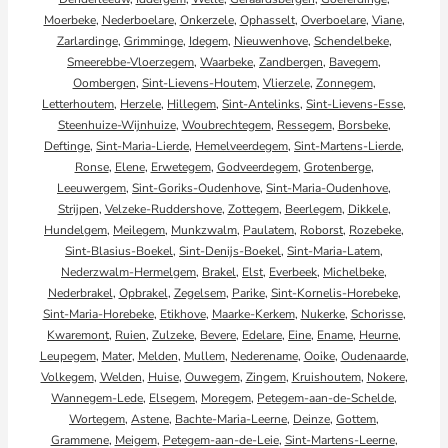
Moerbeke
,
Nederboelare
,
Onkerzele
,
Ophasselt
,
Overboelare
,
Viane
,
Zarlardinge
,
Grimminge
,
Idegem
,
Nieuwenhove
,
Schendelbeke
,
Smeerebbe-Vloerzegem
,
Waarbeke
,
Zandbergen
,
Bavegem
,
Oombergen
,
Sint-Lievens-Houtem
,
Vlierzele
,
Zonnegem
,
Letterhoutem
,
Herzele
,
Hillegem
,
Sint-Antelinks
,
Sint-Lievens-Esse
,
Steenhuize-Wijnhuize
,
Woubrechtegem
,
Ressegem
,
Borsbeke
,
Deftinge
,
Sint-Maria-Lierde
,
Hemelveerdegem
,
Sint-Martens-Lierde
,
Ronse
,
Elene
,
Erwetegem
,
Godveerdegem
,
Grotenberge
,
Leeuwergem
,
Sint-Goriks-Oudenhove
,
Sint-Maria-Oudenhove
,
Strijpen
,
Velzeke-Ruddershove
,
Zottegem
,
Beerlegem
,
Dikkele
,
Hundelgem
,
Meilegem
,
Munkzwalm
,
Paulatem
,
Roborst
,
Rozebeke
,
Sint-Blasius-Boekel
,
Sint-Denijs-Boekel
,
Sint-Maria-Latem
,
Nederzwalm-Hermelgem
,
Brakel
,
Elst
,
Everbeek
,
Michelbeke
,
Nederbrakel
,
Opbrakel
,
Zegelsem
,
Parike
,
Sint-Kornelis-Horebeke
,
Sint-Maria-Horebeke
,
Etikhove
,
Maarke-Kerkem
,
Nukerke
,
Schorisse
,
Kwaremont
,
Ruien
,
Zulzeke
,
Bevere
,
Edelare
,
Eine
,
Ename
,
Heurne
,
Leupegem
,
Mater
,
Melden
,
Mullem
,
Nederename
,
Ooike
,
Oudenaarde
,
Volkegem
,
Welden
,
Huise
,
Ouwegem
,
Zingem
,
Kruishoutem
,
Nokere
,
Wannegem-Lede
,
Elsegem
,
Moregem
,
Petegem-aan-de-Schelde
,
Wortegem
,
Astene
,
Bachte-Maria-Leerne
,
Deinze
,
Gottem
,
Grammene
,
Meigem
,
Petegem-aan-de-Leie
,
Sint-Martens-Leerne
,