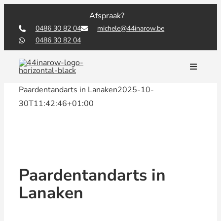
Skip
Afspraak?
to
0486 30 82 04
michele@44inarow.be
content
0486 30 82 04
Toggle
Navigati
Paardentandarts in Lanaken
2025-10-
30T11:42:46+01:00
Paardentandarts in
Lanaken