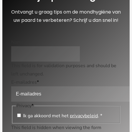
Ontvangt u graag tips om de mondhygiëne van
uw paard te verbeteren? Schrijf u dan snel in!
Name
This field is for validation purposes and should be
left unchanged.
E-mailadres
*
Privacy
*
Ik ga akkoord met het
privacybeleid
. *
This field is hidden when viewing the form