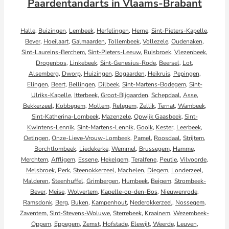
Paardentandarts in Vlaams-Brabant
Halle
,
Buizingen
,
Lembeek
,
Herfelingen
,
Herne
,
Sint-Pieters-Kapelle
,
Bever
,
Hoeilaart
,
Galmaarden
,
Tollembeek
,
Vollezele
,
Oudenaken
,
Sint-Laureins-Berchem
,
Sint-Pieters-Leeuw
,
Ruisbroek
,
Vlezenbeek
,
Drogenbos
,
Linkebeek
,
Sint-Genesius-Rode
,
Beersel
,
Lot
,
Alsemberg
,
Dworp
,
Huizingen
,
Bogaarden
,
Heikruis
,
Pepingen
,
Elingen
,
Beert
,
Bellingen
,
Dilbeek
,
Sint-Martens-Bodegem
,
Sint-
Ulriks-Kapelle
,
Itterbeek
,
Groot-Bijgaarden
,
Schepdaal
,
Asse
,
Bekkerzeel
,
Kobbegem
,
Mollem
,
Relegem
,
Zellik
,
Ternat
,
Wambeek
,
Sint-Katherina-Lombeek
,
Mazenzele
,
Opwijk
Gaasbeek
,
Sint-
Kwintens-Lennik
,
Sint-Martens-Lennik
,
Gooik
,
Kester
,
Leerbeek
,
Oetingen
,
Onze-Lieve-Vrouw-Lombeek
,
Pamel
,
Roosdaal
,
Strijtem
,
Borchtlombeek
,
Liedekerke
,
Wemmel
,
Brussegem
,
Hamme
,
Merchtem
,
Affligem
,
Essene
,
Hekelgem
,
Teralfene
,
Peutie
,
Vilvoorde
,
Melsbroek
,
Perk
,
Steenokkerzeel
,
Machelen
,
Diegem
,
Londerzeel
,
Malderen
,
Steenhuffel
,
Grimbergen
,
Humbeek
,
Beigem
,
Strombeek-
Bever
,
Meise
,
Wolvertem
,
Kapelle-op-den-Bos
,
Nieuwenrode
,
Ramsdonk
,
Berg
,
Buken
,
Kampenhout
,
Nederokkerzeel
,
Nossegem
,
Zaventem
,
Sint-Stevens-Woluwe
,
Sterrebeek
,
Kraainem
,
Wezembeek-
Oppem
,
Eppegem
,
Zemst
,
Hofstade
,
Elewijt
,
Weerde
,
Leuven
,