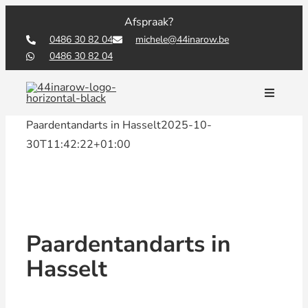
Skip
Afspraak?
to
0486 30 82 04
michele@44inarow.be
content
0486 30 82 04
Toggle
Navigati
Paardentandarts in Hasselt
2025-10-
30T11:42:22+01:00
Paardentandarts in
Hasselt