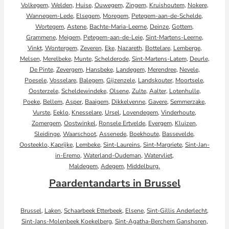
Volkegem
,
Welden
,
Huise
,
Ouwegem
,
Zingem
,
Kruishoutem
,
Nokere
,
Wannegem-Lede
,
Elsegem
,
Moregem
,
Petegem-aan-de-Schelde
,
Wortegem
,
Astene
,
Bachte-Maria-Leerne
,
Deinze
,
Gottem
,
Grammene
,
Meigem
,
Petegem-aan-de-Leie
,
Sint-Martens-Leerne
,
Vinkt
,
Wontergem
,
Zeveren
,
Eke
,
Nazareth
,
Bottelare
,
Lemberge
,
Melsen
,
Merelbeke
,
Munte
,
Schelderode
,
Sint-Martens-Latem
,
Deurle
,
De Pinte
,
Zevergem
,
Hansbeke
,
Landegem
,
Merendree
,
Nevele
,
Poesele
,
Vosselare
,
Balegem
,
Gijzenzele
,
Landskouter
,
Moortsele
,
Oosterzele
,
Scheldewindeke
,
Olsene
,
Zulte
,
Aalter
,
Lotenhulle
,
Poeke
,
Bellem
,
Asper
,
Baaigem
,
Dikkelvenne
,
Gavere
,
Semmerzake
,
Vurste
,
Eeklo
,
Knesselare
,
Ursel
,
Lovendegem
,
Vinderhoute
,
Zomergem
,
Oostwinkel
,
Ronsele
Ertvelde
,
Evergem
,
Kluizen
,
Sleidinge
,
Waarschoot
,
Assenede
,
Boekhoute
,
Bassevelde
,
Oosteeklo,
Kaprijke
,
Lembeke
,
Sint-Laureins
,
Sint-Margriete
,
Sint-Jan-
in-Eremo
,
Waterland-Oudeman
,
Watervliet
,
Maldegem
,
Adegem
,
Middelburg.
Paardentandarts in Brussel
Brussel
,
Laken
,
Schaarbeek
Etterbeek
,
Elsene
,
Sint-Gillis
Anderlecht
,
Sint-Jans-Molenbeek
Koekelberg
,
Sint-Agatha-Berchem
Ganshoren
,